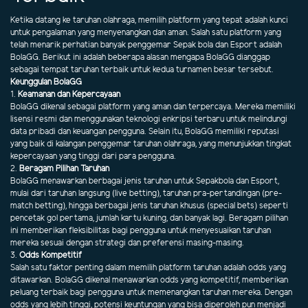
Ketika datang ke taruhan olahraga, memilih platform yang tepat adalah kunci
untuk pengalaman yang menyenangkan dan aman. Salah satu platform yang
telah menarik perhatian banyak penggemar Sepak bola dan Esport adalah
BolaGG. Berikut ini adalah beberapa alasan mengapa BolaGG dianggap
sebagai tempat taruhan terbaik untuk kedua turnamen besar tersebut.
Keunggulan BolaGG
1.
Keamanan dan Kepercayaan
BolaGG dikenal sebagai platform yang aman dan terpercaya. Mereka memiliki
lisensi resmi dan menggunakan teknologi enkripsi terbaru untuk melindungi
data pribadi dan keuangan pengguna. Selain itu, BolaGG memiliki reputasi
yang baik di kalangan penggemar taruhan olahraga, yang menunjukkan tingkat
kepercayaan yang tinggi dari para pengguna.
2.
Beragam Pilihan Taruhan
BolaGG menawarkan berbagai jenis taruhan untuk Sepakbola dan Esport,
mulai dari taruhan langsung (live betting), taruhan pra-pertandingan (pre-
match betting), hingga berbagai jenis taruhan khusus (special bets) seperti
pencetak gol pertama, jumlah kartu kuning, dan banyak lagi. Beragam pilihan
ini memberikan fleksibilitas bagi pengguna untuk menyesuaikan taruhan
mereka sesuai dengan strategi dan preferensi masing-masing.
3.
Odds Kompetitif
Salah satu faktor penting dalam memilih platform taruhan adalah odds yang
ditawarkan. BolaGG dikenal menawarkan odds yang kompetitif, memberikan
peluang terbaik bagi pengguna untuk memenangkan taruhan mereka. Dengan
odds yang lebih tinggi, potensi keuntungan yang bisa diperoleh pun menjadi