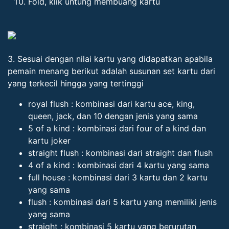
Fold, klik untung membuang kartu
3. Sesuai dengan nilai kartu yang didapatkan apabila
pemain menang berikut adalah susunan set kartu dari
yang terkecil hingga yang tertinggi
royal flush : kombinasi dari kartu ace, king,
queen, jack, dan 10 dengan jenis yang sama
5 of a kind : kombinasi dari four of a kind dan
kartu joker
straight flush : kombinasi dari straight dan flush
4 of a kind : kombinasi dari 4 kartu yang sama
full house : kombinasi dari 3 kartu dan 2 kartu
yang sama
flush : kombinasi dari 5 kartu yang memiliki jenis
yang sama
straight : kombinasi 5 kartu yang berurutan