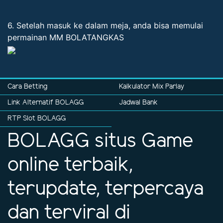
6. Setelah masuk ke dalam meja, anda bisa memulai
permainan MM BOLATANGKAS
Cara Betting
Kalkulator Mix Parlay
Link Alternatif BOLAGG
Jadwal Bank
RTP Slot BOLAGG
BOLAGG situs Game
online terbaik,
terupdate, terpercaya
dan terviral di