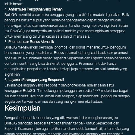
lebih besar.
4.
Antarmuka Pengguna yang Ramah
BolaGG memiliki antarmuka pengguna yang intuitif dan mudah digunakan. Baik
pengguna baru maupun yang sudah berpengalaman dapat dengan mudah
menavigasi situs dan menemukan pasar taruhan yang mereka inginkan. Selain
itu, BolaGG juga menyediakan aplikasi mobile yang memungkinkan pengguna
untuk memasang taruhan kapan saja dan di mana saja.
5.
Promosi dan Bonus Menarik
BolaGG menawarkan berbagai promosi dan bonus menarik untuk pengguna
baru maupun yang sudah lama. Bonus selamat datang, cashback, dan promosi
spesial untuk turnamen besar seperti Sepakbola dan Esport adalah beberapa
contoh insentif yang bisa dinikmati pengguna. Promosi ini tidak hanya
meningkatkan pengalaman taruhan tetapi juga memberikan nilai tambah yang
signifikan.
6.
Layanan Pelanggan yang Responsif
Layanan pelanggan yang responsif dan profesional adalah salah satu
keunggulan BolaGG. Tim dukungan pelanggan tersedia 24/7 melalui berbagai
saluran seperti live chat, email, dan telepon, siap membantu pengguna dengan
segala pertanyaan dan masalah yang mungkin mereka hadapi.
Kesimpulan
Dengan berbagai keunggulan yang ditawarkan, tidak mengherankan jika
BolaGG dianggap sebagai tempat taruhan terbaik untuk Sepakbola dan
Esport. Keamanan, beragam pilihan taruhan, odds kompetitif, antarmuka yang
ramah pengguna, promosi menarik, dan layanan pelanggan yang responsif