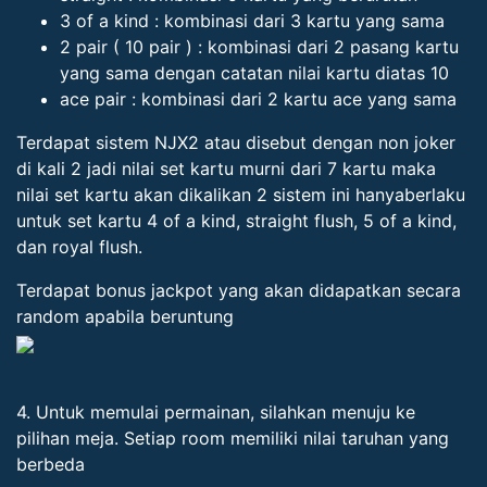
3 of a kind : kombinasi dari 3 kartu yang sama
2 pair ( 10 pair ) : kombinasi dari 2 pasang kartu
yang sama dengan catatan nilai kartu diatas 10
ace pair : kombinasi dari 2 kartu ace yang sama
Terdapat sistem NJX2 atau disebut dengan non joker
di kali 2 jadi nilai set kartu murni dari 7 kartu maka
nilai set kartu akan dikalikan 2 sistem ini hanyaberlaku
untuk set kartu 4 of a kind, straight flush, 5 of a kind,
dan royal flush.
Terdapat bonus jackpot yang akan didapatkan secara
random apabila beruntung
4. Untuk memulai permainan, silahkan menuju ke
pilihan meja. Setiap room memiliki nilai taruhan yang
berbeda