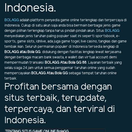
Indonesia.
BOLAGG
adalah platform penyedia game online terlengkap dan terpercaya di
indonesia. Cukup di satu akun saja anda bisa bermain berbagai jenis game
dengan pilihan terlengkap tanpa harus pindah pindah akun. Situs
BOLAGG
menyediakan jenis taruhan paling populer saat ini seperti sportsbook, e-
sports, game slots, idnlive, ada juga game togel, live casino, tangkas dan game
tembak ikan. Seluruh permainan populer di Indonesia tersedia lengkap di
BOLAGG atau Bola GG
. didukung dengan fasilitas lengkap lewat kerjasama
dengan berbagai macam bank swasta, e wallet dan virtual account demi
mempermudah transaksi
BOLAGG Atau Bola GG 88
. Layanan terbaik yang
selalu siaga 24 jam untuk semua penggemar taruhan online yang sudah
mempercayakan
BOLAGG Atau Bola GG
sebagai tempat taruhan online
terbaik.
Profitan bersama dengan
situs terbaik, terupdate,
terpercaya, dan terviral di
Indonesia.
TENTANG SITUS GAME ONLINE BolaGG